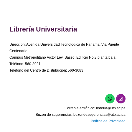
Librería Universitaria
Dirección: Avenida Universidad Tecnológica de Panamá, Vía Puente
Centenario,
Campus Metropolitano Víctor Levi Sasso, Edificio No.3 planta baja.
Teléfono: 560-3031
Teléfono del Centro de Distribución: 560-3683
W
I
h
n
a
s
Correo electrónico:
libreria@utp.ac.pa
t
t
s
a
Buzón de sugerencias:
buzondesugerencias@utp.ac.pa
a
g
Política de Privacidad
p
r
p
a