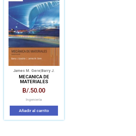
James M. Gere|Barry J.
Goodno
MECANICA DE
MATERIALES
B/.
50.00
Ingeniería
Añadir al carrito