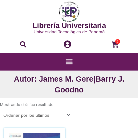
Ir
al
contenido
Librería Universitaria
Universidad Tecnológica de Panamá
Buscar
Carri
0
Menú
Autor: James M. Gere|Barry J.
Goodno
Mostrando el único resultado