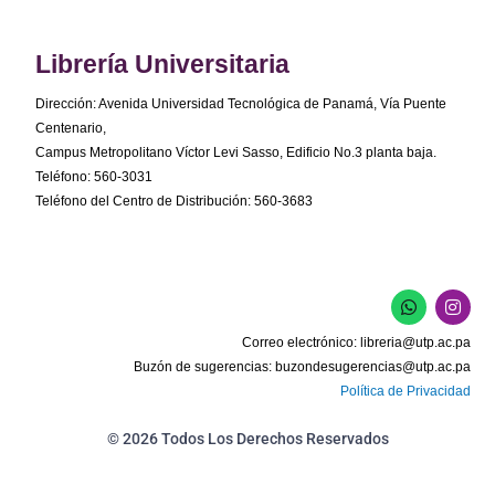
Librería Universitaria
Dirección: Avenida Universidad Tecnológica de Panamá, Vía Puente
Centenario,
Campus Metropolitano Víctor Levi Sasso, Edificio No.3 planta baja.
Teléfono: 560-3031
Teléfono del Centro de Distribución: 560-3683
W
I
h
n
a
s
Correo electrónico:
libreria@utp.ac.pa
t
t
s
a
Buzón de sugerencias:
buzondesugerencias@utp.ac.pa
a
g
Política de Privacidad
p
r
p
a
m
© 2026 Todos Los Derechos Reservados