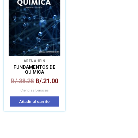
era:
es:
B/.38.28.
B/.21.00.
ARENA
HEIN
FUNDAMENTOS DE
QUÍMICA
B/.
38.28
B/.
21.00
Ciencias Básicas
Añadir al carrito