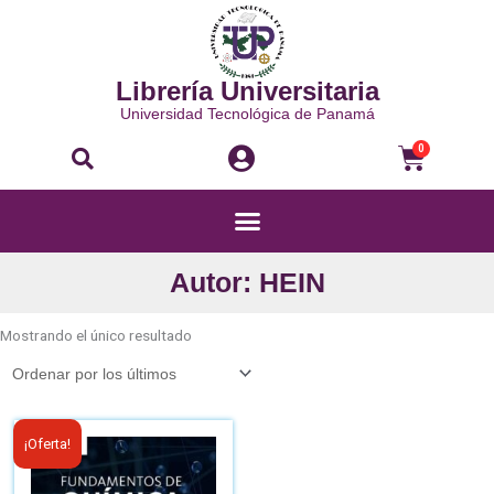
Ir
al
contenido
Librería Universitaria
Universidad Tecnológica de Panamá
Buscar
Carri
0
Menú
Autor: HEIN
Mostrando el único resultado
El
El
¡Oferta!
precio
precio
original
actual