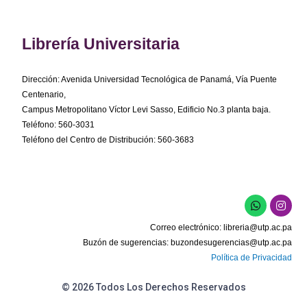
Librería Universitaria
Dirección: Avenida Universidad Tecnológica de Panamá, Vía Puente
Centenario,
Campus Metropolitano Víctor Levi Sasso, Edificio No.3 planta baja.
Teléfono: 560-3031
Teléfono del Centro de Distribución: 560-3683
W
I
h
n
a
s
Correo electrónico:
libreria@utp.ac.pa
t
t
s
a
Buzón de sugerencias:
buzondesugerencias@utp.ac.pa
a
g
Política de Privacidad
p
r
p
a
m
© 2026 Todos Los Derechos Reservados