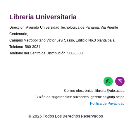
Librería Universitaria
Dirección: Avenida Universidad Tecnológica de Panamá, Vía Puente
Centenario,
Campus Metropolitano Víctor Levi Sasso, Edificio No.3 planta baja.
Teléfono: 560-3031
Teléfono del Centro de Distribución: 560-3683
W
I
h
n
a
s
Correo electrónico:
libreria@utp.ac.pa
t
t
s
a
Buzón de sugerencias:
buzondesugerencias@utp.ac.pa
a
g
Política de Privacidad
p
r
p
a
m
© 2026 Todos Los Derechos Reservados