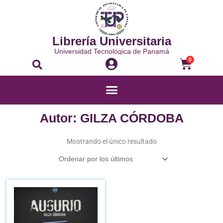
Ir
al
contenido
Librería Universitaria
Universidad Tecnológica de Panamá
Buscar
Carrito
0
Menú
Autor: GILZA CÓRDOBA
Mostrando el único resultado