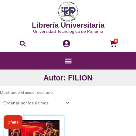
Ir
al
contenido
Librería Universitaria
Universidad Tecnológica de Panamá
Buscar
Carri
0
Menú
Autor: FILION
Mostrando el único resultado
El
El
¡Oferta!
precio
precio
original
actual