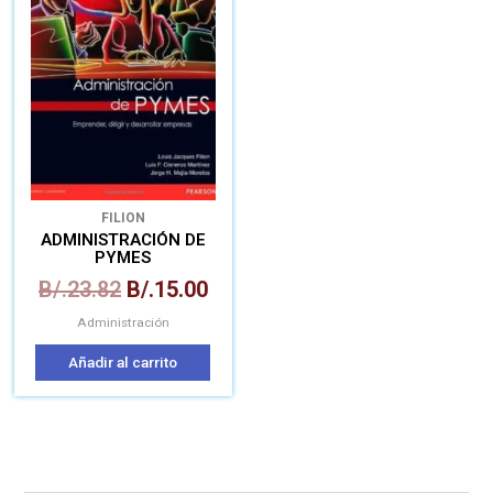
era:
es:
B/.23.82.
B/.15.00.
FILION
ADMINISTRACIÓN DE
PYMES
B/.
23.82
B/.
15.00
Administración
Añadir al carrito