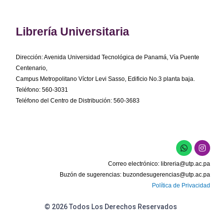
Librería Universitaria
Dirección: Avenida Universidad Tecnológica de Panamá, Vía Puente
Centenario,
Campus Metropolitano Víctor Levi Sasso, Edificio No.3 planta baja.
Teléfono: 560-3031
Teléfono del Centro de Distribución: 560-3683
W
I
h
n
a
s
Correo electrónico:
libreria@utp.ac.pa
t
t
s
a
Buzón de sugerencias:
buzondesugerencias@utp.ac.pa
a
g
Política de Privacidad
p
r
p
a
m
© 2026 Todos Los Derechos Reservados