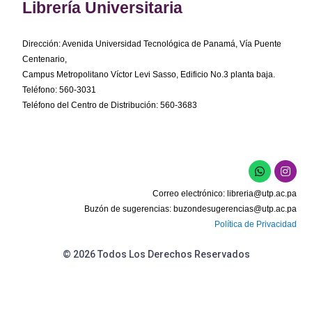
Librería Universitaria
Dirección: Avenida Universidad Tecnológica de Panamá, Vía Puente
Centenario,
Campus Metropolitano Víctor Levi Sasso, Edificio No.3 planta baja.
Teléfono: 560-3031
Teléfono del Centro de Distribución: 560-3683
W
I
h
n
a
s
Correo electrónico:
libreria@utp.ac.pa
t
t
s
a
Buzón de sugerencias:
buzondesugerencias@utp.ac.pa
a
g
Política de Privacidad
p
r
p
a
m
© 2026 Todos Los Derechos Reservados