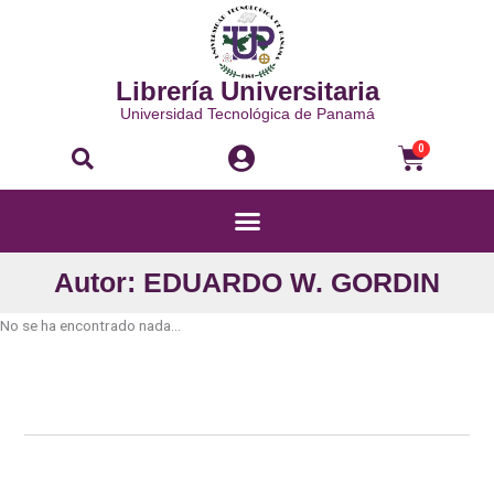
Ir
al
contenido
Librería Universitaria
Universidad Tecnológica de Panamá
Buscar
Carri
0
Menú
Autor: EDUARDO W. GORDIN
No se ha encontrado nada...