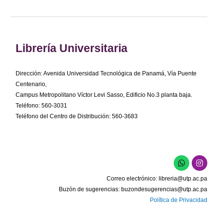
Librería Universitaria
Dirección: Avenida Universidad Tecnológica de Panamá, Vía Puente
Centenario,
Campus Metropolitano Víctor Levi Sasso, Edificio No.3 planta baja.
Teléfono: 560-3031
Teléfono del Centro de Distribución: 560-3683
W
I
h
n
a
s
Correo electrónico:
libreria@utp.ac.pa
t
t
s
a
Buzón de sugerencias:
buzondesugerencias@utp.ac.pa
a
g
Política de Privacidad
p
r
p
a