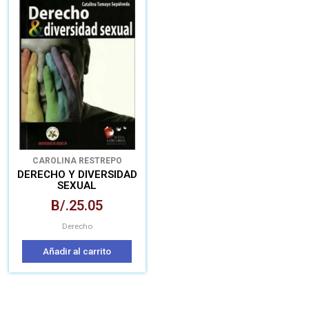
CAROLINA RESTREPO
MUNERA/OTROS AUTORES
DERECHO Y DIVERSIDAD
SEXUAL
B/.
25.05
Derecho
Añadir al carrito