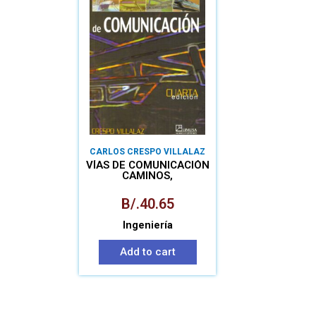
CARLOS CRESPO VILLALAZ
VÍAS DE COMUNICACIÓN
CAMINOS,
FERROCARRILES,
AEROPUERTOS,
B/.
40.65
PUENTES Y PUERTOS
Ingeniería
Add to cart