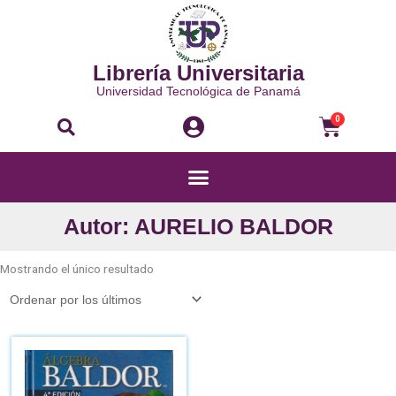
Ir
al
contenido
Librería Universitaria
Universidad Tecnológica de Panamá
Buscar
Carri
0
Menú
Autor: AURELIO BALDOR
Mostrando el único resultado