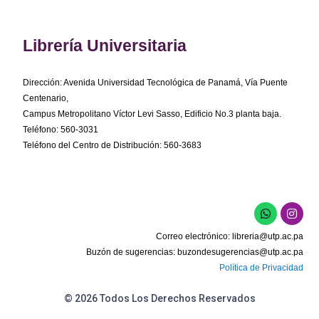
Librería Universitaria
Dirección: Avenida Universidad Tecnológica de Panamá, Vía Puente
Centenario,
Campus Metropolitano Víctor Levi Sasso, Edificio No.3 planta baja.
Teléfono: 560-3031
Teléfono del Centro de Distribución: 560-3683
W
I
h
n
a
s
Correo electrónico:
libreria@utp.ac.pa
t
t
s
a
Buzón de sugerencias:
buzondesugerencias@utp.ac.pa
a
g
Política de Privacidad
p
r
p
a
m
© 2026 Todos Los Derechos Reservados