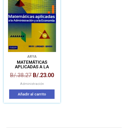
era:
es:
B/.38.27.
B/.23.00.
ARYA
MATEMÁTICAS
APLICADAS A LA
ADMINISTRACIÓN Y A LA
B/.
38.27
B/.
23.00
ECONOMÍA
Administración
Añadir al carrito