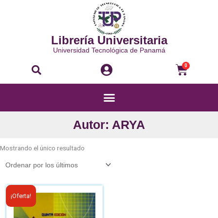
Ir
al
contenido
Librería Universitaria
Universidad Tecnológica de Panamá
Buscar
Carri
0
Menú
Autor: ARYA
Mostrando el único resultado
El
El
¡Oferta!
precio
precio
original
actual