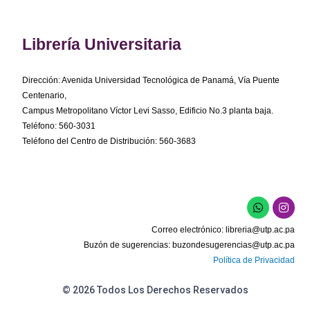
Librería Universitaria
Dirección: Avenida Universidad Tecnológica de Panamá, Vía Puente
Centenario,
Campus Metropolitano Víctor Levi Sasso, Edificio No.3 planta baja.
Teléfono: 560-3031
Teléfono del Centro de Distribución: 560-3683
W
I
h
n
a
s
Correo electrónico:
libreria@utp.ac.pa
t
t
s
a
Buzón de sugerencias:
buzondesugerencias@utp.ac.pa
a
g
Política de Privacidad
p
r
p
a
m
© 2026 Todos Los Derechos Reservados