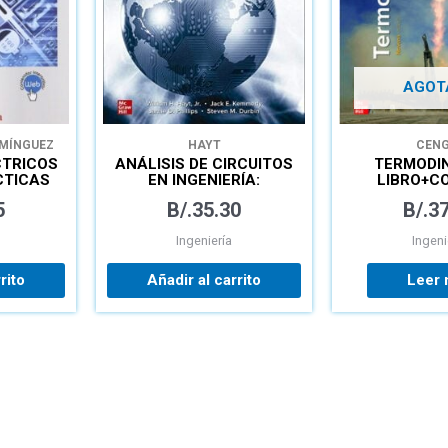
AGOT
MÍNGUEZ
HAYT
CENG
CTRICOS
ANÁLISIS DE CIRCUITOS
TERMODI
CTICAS
EN INGENIERÍA:
LIBRO+C
ORIO
LIBRO+CONNECT
5
B/.
35.30
B/.
37
Ingeniería
Ingeni
rito
Añadir al carrito
Leer