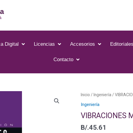
ia
á
a Digital
Licencias
Accesorios
Editoriale
Contacto
Inicio
/
Ingeniería
/ VIBRACI
Ingeniería
VIBRACIONES 
B/.
45.61