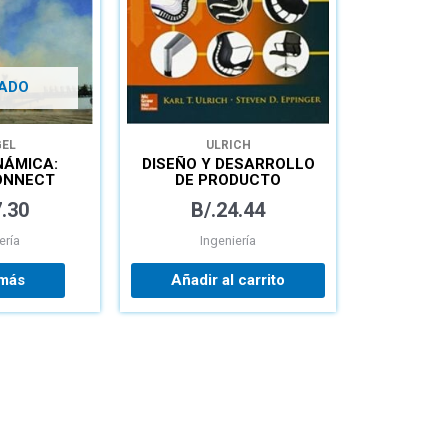
ADO
EL
ULRICH
NÁMICA:
DISEÑO Y DESARROLLO
ONNECT
DE PRODUCTO
.30
B/.
24.44
ería
Ingeniería
 más
Añadir al carrito