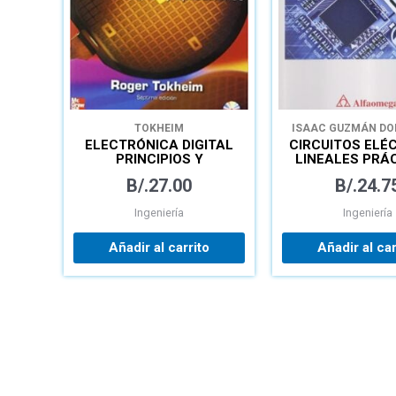
TOKHEIM
ISAAC GUZMÁN DO
ELECTRÓNICA DIGITAL
CIRCUITOS ELÉ
PRINCIPIOS Y
LINEALES PRÁ
APLICACIONES
DE LABORAT
B/.
27.00
B/.
24.7
Ingeniería
Ingeniería
Añadir al carrito
Añadir al car