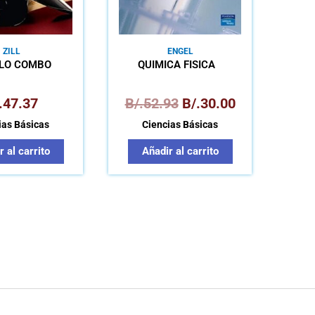
ZILL
ENGEL
LO COMBO
QUÍMICA FÍSICA
.
47.37
B/.
52.93
B/.
30.00
ias Básicas
Ciencias Básicas
 al carrito
Añadir al carrito