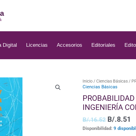
ia
á
a Digital
Licencias
Accesorios
Editoriales
Edito
El
E
PROBABILIDAD
Inicio
/
Ciencias Básicas
/ P
Ciencias Básicas
precio
p
Y
original
a
ESTADISTICA
PROBABILIDAD 
era:
e
PARA
INGENIERÍA CO
B/.16.52
B
INGENIERÍA
CON
B/.
8.51
B/.
16.52
CD
Disponibilidad:
9 disponib
cantidad