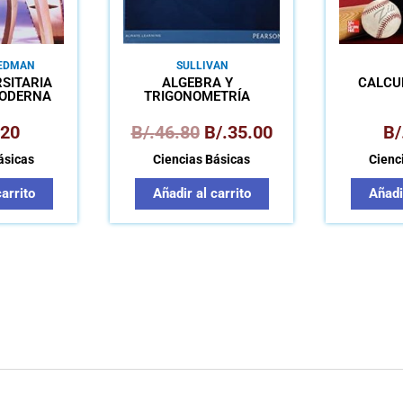
EDMAN
SULLIVAN
RSITARIA
ÁLGEBRA Y
CÁLCU
MODERNA
TRIGONOMETRÍA
.20
B/.
46.80
B/.
35.00
B/
ásicas
Ciencias Básicas
Cienc
carrito
Añadir al carrito
Añadir