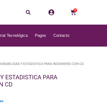
Buscar
Carrito
0
rial Tecnológica
Pagos
Contacto
l
ROBABILIDAD Y ESTADISTICA PARA INGENIERÍA CON CD
recio
ctual
Y ESTADISTICA PARA
s:
N CD
.
/.8.51.
les