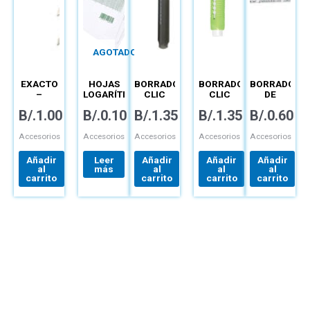
AGOTADO
EXACTO
HOJAS
BORRADOR
BORRADOR
BORRADOR
–
LOGARÍTMICAS
CLIC
CLIC
DE
–
REDONDO
ERASER
BARRA –
B/.
1.00
B/.
0.10
B/.
1.35
B/.
1.35
B/.
0.60
TÉCNICAS
– ZE-11
CUADRADO
ZEH-10
– ZE80-
KE
Accesorios
Accesorios
Accesorios
Accesorios
Accesorios
Añadir
Leer
Añadir
Añadir
Añadir
al
más
al
al
al
carrito
carrito
carrito
carrito