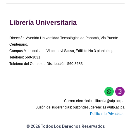
Librería Universitaria
Dirección: Avenida Universidad Tecnológica de Panamá, Vía Puente
Centenario,
Campus Metropolitano Víctor Levi Sasso, Edificio No.3 planta baja.
Teléfono: 560-3031
Teléfono del Centro de Distribución: 560-3683
W
I
h
n
a
s
Correo electrónico:
libreria@utp.ac.pa
t
t
s
a
Buzón de sugerencias:
buzondesugerencias@utp.ac.pa
a
g
Política de Privacidad
p
r
p
a
m
© 2026 Todos Los Derechos Reservados