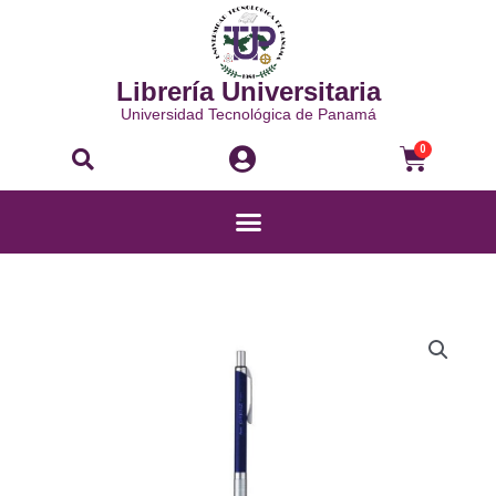
Ir
al
contenido
Librería Universitaria
Universidad Tecnológica de Panamá
Buscar
Carri
0
Menú
LÁPIZ
MECÁNICO
ORENTZ
-
XPP1007G-
CX
cantidad