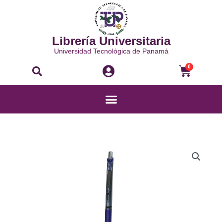
Ir
al
contenido
Librería Universitaria
Universidad Tecnológica de Panamá
Buscar
Carri
0
Menú
LÁPIZ
MECÁNICO
ENERGIZE
-
PL75V
cantidad