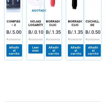
AGOTADO
COMPÁS
HOJAS
BORRADOR
BORRADOR
CUCHILLA
– 2
LOGARÍTMICAS
CLIC
CLIC
DE
PIEZAS
–
REDONDO
REDONDO
REPUESTO
B/.
5.00
B/.
0.10
B/.
1.35
B/.
1.35
B/.
0.50
TÉCNICAS
– ZE-22
– ZE-22
PARA
EXACTO
–
Accesorios
Accesorios
Accesorios
Accesorios
Accesorios
PAQUETE
Añadir
Leer
Añadir
Añadir
Añadir
al
más
al
al
al
carrito
carrito
carrito
carrito