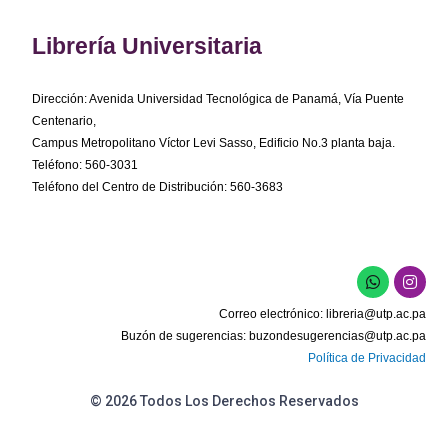
Librería Universitaria
Dirección: Avenida Universidad Tecnológica de Panamá, Vía Puente
Centenario,
Campus Metropolitano Víctor Levi Sasso, Edificio No.3 planta baja.
Teléfono: 560-3031
Teléfono del Centro de Distribución: 560-3683
W
I
h
n
a
s
Correo electrónico:
libreria@utp.ac.pa
t
t
s
a
Buzón de sugerencias:
buzondesugerencias@utp.ac.pa
a
g
Política de Privacidad
p
r
p
a
m
© 2026 Todos Los Derechos Reservados