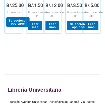
producto
producto
ACERO
CORTO
ALEXLUCA
GOLF
ALUMINIO
B/.
25.00
B/.
1.50
B/.
12.00
B/.
8.50
B/.
5.00
INOXIDABLE
COLOR
( NEGRO
LOGO 40
24 ONZ.
BLANCO
CON
AÑOS
CUBITT
CON
PLATEADO)
Accesorios
Promocionales
Promocionales
Promocionales
Promocionales
CON
LOGO
GRABADO
UTP
UTP
UTP
UTP
LOGO
UTP
UTP Y
Seleccionar
UTP Y
ESTUCHE
opciones
Leer
Leer
Seleccionar
Leer
COLORES
más
más
opciones
más
VARIADOS
Librería Universitaria
Dirección: Avenida Universidad Tecnológica de Panamá, Vía Puente