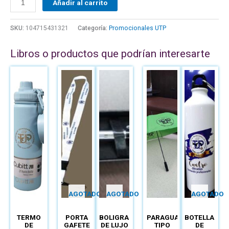
Añadir al carrito
SKU:
104715431321
Categoría:
Promocionales UTP
Libros o productos que podrían interesarte
Este
Este
producto
producto
tiene
tiene
múltiples
múltiples
variantes.
variantes.
Las
Las
opciones
opciones
se
se
pueden
pueden
elegir
elegir
en
en
AGOTADO
AGOTADO
AGOTADO
la
la
página
página
TERMO
PORTA
BOLIGRAFO
PARAGUAS
BOTELLA
de
de
DE
GAFETE
DE LUJO
TIPO
DE