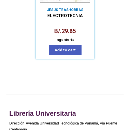
JESÚS TRASHORRAS
MONTECELOS
ELECTROTECNIA
B/.
29.85
Ingeniería
Add to cart
Librería Universitaria
Dirección: Avenida Universidad Tecnológica de Panamá, Vía Puente
Centenario,