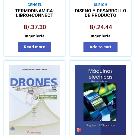
CENGEL
ULRICH
TERMODINÁMICA:
DISEÑO Y DESARROLLO
LIBRO+CONNECT
DE PRODUCTO
B/.
37.30
B/.
24.44
Ingeniería
Ingeniería
Read more
Add to cart