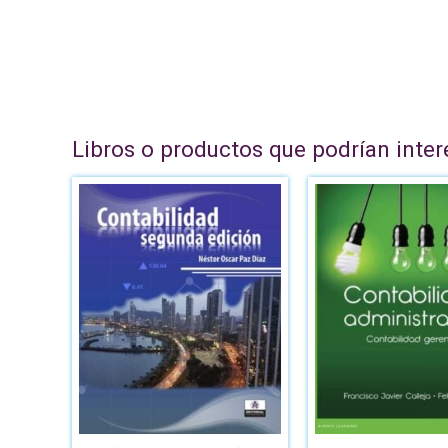
Libros o productos que podrían inter
El
pre
ori
era
B/.