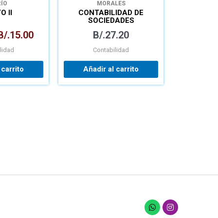
RÍO
MORALES
O II
CONTABILIDAD DE
SOCIEDADES
B/.
15.00
B/.
27.20
lidad
Contabilidad
 carrito
Añadir al carrito
W
I
h
n