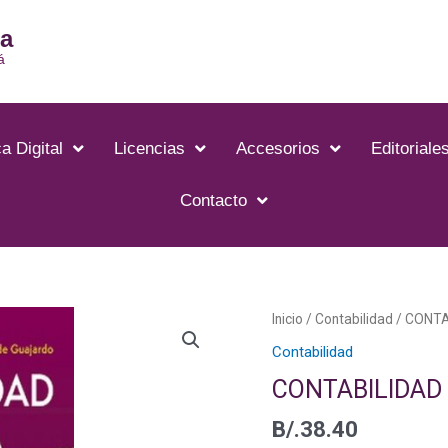
ia
á
a Digital
Licencias
Accesorios
Editoriale
Contacto
CONTABILIDAD
Inicio
/
Contabilidad
/ CONTA
FINANCIERA
Contabilidad
cantidad
CONTABILIDAD
B/.
38.40