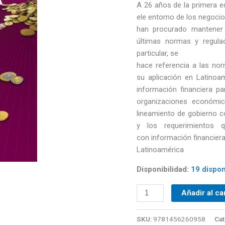
A 26 años de la primera e
ele entorno de los negocio
han procurado mantener 
últimas normas y regulac
particular, se
hace referencia a las nor
su aplicación en Latinoa
información financiera p
organizaciones económic
lineamiento de gobierno c
y los requerimientos q
con información financier
Latinoamérica
Disponibilidad:
19 dispon
Añadir al ca
SKU:
9781456260958
Cat