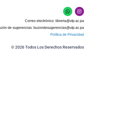
W
I
h
n
a
s
Correo electrónico:
libreria@utp.ac.pa
t
t
s
a
uzón de sugerencias:
buzondesugerencias@utp.ac.pa
a
g
Política de Privacidad
p
r
p
a
m
© 2026 Todos Los Derechos Reservados