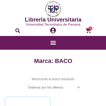
Ir
al
contenido
Librería Universitaria
Universidad Tecnológica de Panamá
Buscar
Carrito
0
Menú
Marca: BACO
Mostrando el único resultado