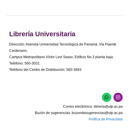
Librería Universitaria
Dirección: Avenida Universidad Tecnológica de Panamá, Vía Puente
Centenario,
Campus Metropolitano Víctor Levi Sasso, Edificio No.3 planta baja.
Teléfono: 560-3031
Teléfono del Centro de Distribución: 560-3683
W
I
h
n
a
s
Correo electrónico:
libreria@utp.ac.pa
t
t
s
a
Buzón de sugerencias:
buzondesugerencias@utp.ac.pa
a
g
Política de Privacidad
p
r
p
a