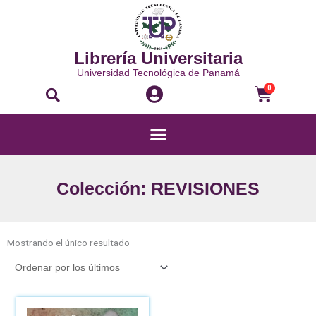
Ir
al
contenido
Librería Universitaria
Universidad Tecnológica de Panamá
Buscar
Carri
0
Menú
Colección: REVISIONES
Mostrando el único resultado