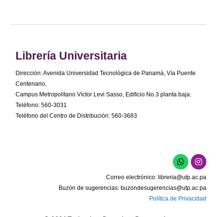
Librería Universitaria
Dirección: Avenida Universidad Tecnológica de Panamá, Vía Puente
Centenario,
Campus Metropolitano Víctor Levi Sasso, Edificio No.3 planta baja.
Teléfono: 560-3031
Teléfono del Centro de Distribución: 560-3683
W
I
h
n
a
s
Correo electrónico:
libreria@utp.ac.pa
t
t
s
a
Buzón de sugerencias:
buzondesugerencias@utp.ac.pa
a
g
Política de Privacidad
p
r
p
a