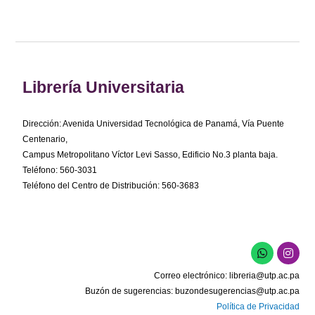
Librería Universitaria
Dirección: Avenida Universidad Tecnológica de Panamá, Vía Puente
Centenario,
Campus Metropolitano Víctor Levi Sasso, Edificio No.3 planta baja.
Teléfono: 560-3031
Teléfono del Centro de Distribución: 560-3683
W
I
h
n
a
s
Correo electrónico:
libreria@utp.ac.pa
t
t
s
a
Buzón de sugerencias:
buzondesugerencias@utp.ac.pa
a
g
Política de Privacidad
p
r