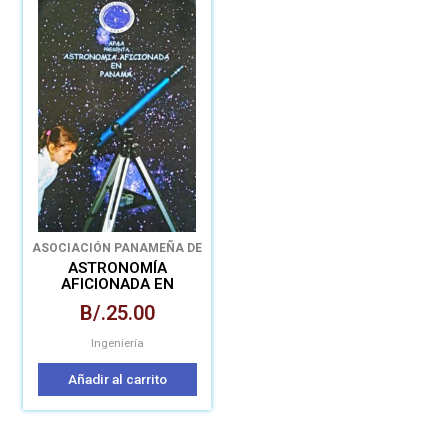
ASOCIACIÓN PANAMEÑA DE
AFICIONADOS A LA
ASTRONOMÍA
ASTRONOMÍA
AFICIONADA EN
PANAMÁ
B/.
25.00
Ingeniería
Añadir al carrito