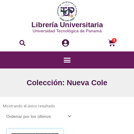
Ir
al
contenido
Librería Universitaria
Universidad Tecnológica de Panamá
Buscar
Carri
0
Menú
Colección: Nueva Cole
Mostrando el único resultado