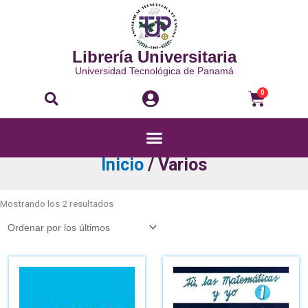
Ir
al
contenido
Librería Universitaria
Universidad Tecnológica de Panamá
Buscar
Carri
0
Menú
Inicio
/ Varios
Ordenado
por
Mostrando los 2 resultados
los
últimos