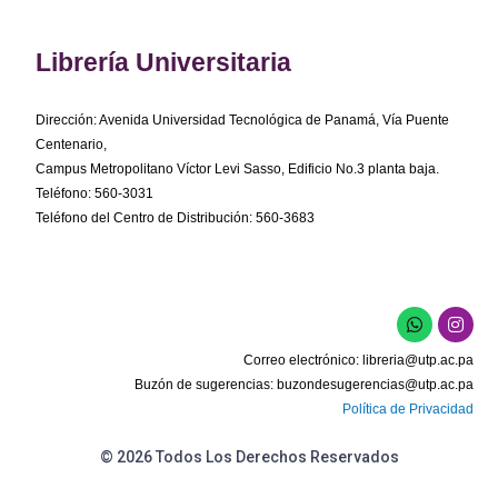
Librería Universitaria
Dirección: Avenida Universidad Tecnológica de Panamá, Vía Puente
Centenario,
Campus Metropolitano Víctor Levi Sasso, Edificio No.3 planta baja.
Teléfono: 560-3031
Teléfono del Centro de Distribución: 560-3683
W
I
h
n
a
s
Correo electrónico:
libreria@utp.ac.pa
t
t
s
a
Buzón de sugerencias:
buzondesugerencias@utp.ac.pa
a
g
Política de Privacidad
p
r
p
a
m
© 2026 Todos Los Derechos Reservados