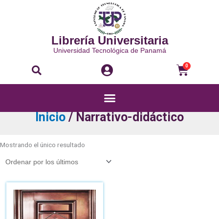
Ir
al
contenido
Librería Universitaria
Universidad Tecnológica de Panamá
Buscar
Carri
0
Menú
Inicio
/ Narrativo-didáctico
Mostrando el único resultado