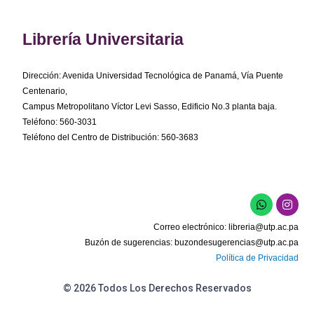
Librería Universitaria
Dirección: Avenida Universidad Tecnológica de Panamá, Vía Puente
Centenario,
Campus Metropolitano Víctor Levi Sasso, Edificio No.3 planta baja.
Teléfono: 560-3031
Teléfono del Centro de Distribución: 560-3683
W
I
h
n
a
s
Correo electrónico:
libreria@utp.ac.pa
t
t
s
a
Buzón de sugerencias:
buzondesugerencias@utp.ac.pa
a
g
Política de Privacidad
p
r
p
a
m
© 2026 Todos Los Derechos Reservados