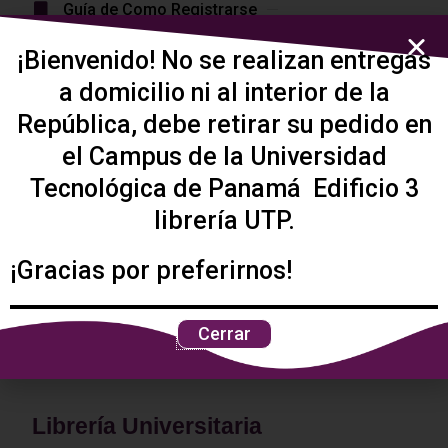
Guía de Como Registrarse
Proceso de Pago
Políticas de Privacidad
¡Bienvenido! No se realizan entregas
Preguntas Frecuentes
a domicilio ni al interior de la
República, debe retirar su pedido en
el Campus de la Universidad
Tu carrito está vacío.
Tecnológica de Panamá Edificio 3
librería UTP.
Volver a la tienda
¡Gracias por preferirnos!
Cerrar
Librería Universitaria