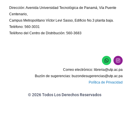
Dirección: Avenida Universidad Tecnológica de Panamá, Vía Puente
Centenario,
Campus Metropolitano Víctor Levi Sasso, Edificio No.3 planta baja.
Teléfono: 560-3031
Teléfono del Centro de Distribución: 560-3683
W
I
h
n
a
s
Correo electrónico:
libreria@utp.ac.pa
t
t
s
a
Buzón de sugerencias:
buzondesugerencias@utp.ac.pa
a
g
Política de Privacidad
p
r
p
a
m
© 2026 Todos Los Derechos Reservados