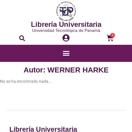
Ir
al
contenido
Librería Universitaria
Universidad Tecnológica de Panamá
Buscar
Carrito
0
Menú
Autor: WERNER HARKE
No se ha encontrado nada...
Librería Universitaria