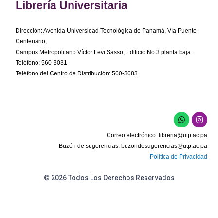
Librería Universitaria
Dirección: Avenida Universidad Tecnológica de Panamá, Vía Puente
Centenario,
Campus Metropolitano Víctor Levi Sasso, Edificio No.3 planta baja.
Teléfono: 560-3031
Teléfono del Centro de Distribución: 560-3683
W
I
h
n
a
s
Correo electrónico:
libreria@utp.ac.pa
t
t
s
a
Buzón de sugerencias:
buzondesugerencias@utp.ac.pa
a
g
Política de Privacidad
p
r
p
a
m
© 2026 Todos Los Derechos Reservados