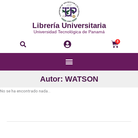
Ir
al
contenido
Librería Universitaria
Universidad Tecnológica de Panamá
Buscar
Carri
0
Menú
Autor: WATSON
No se ha encontrado nada...