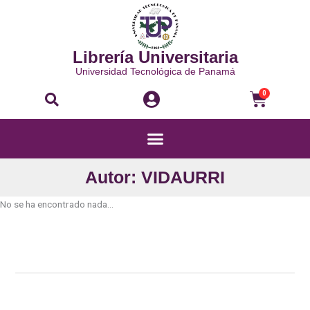
Ir
al
contenido
Librería Universitaria
Universidad Tecnológica de Panamá
Buscar
Carri
0
Menú
Autor: VIDAURRI
No se ha encontrado nada...