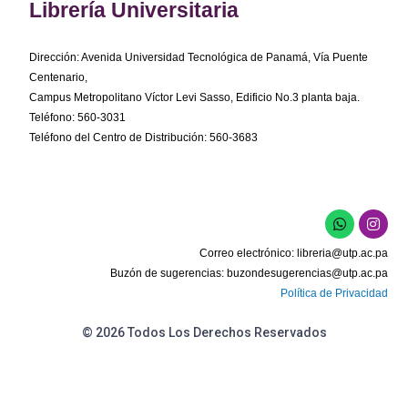
Librería Universitaria
Dirección: Avenida Universidad Tecnológica de Panamá, Vía Puente
Centenario,
Campus Metropolitano Víctor Levi Sasso, Edificio No.3 planta baja.
Teléfono: 560-3031
Teléfono del Centro de Distribución: 560-3683
W
I
h
n
a
s
Correo electrónico:
libreria@utp.ac.pa
t
t
s
a
Buzón de sugerencias:
buzondesugerencias@utp.ac.pa
a
g
Política de Privacidad
p
r
p
a
m
© 2026 Todos Los Derechos Reservados