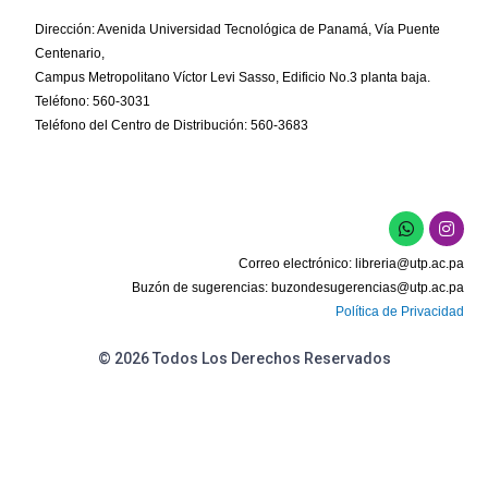
Dirección: Avenida Universidad Tecnológica de Panamá, Vía Puente
Centenario,
Campus Metropolitano Víctor Levi Sasso, Edificio No.3 planta baja.
Teléfono: 560-3031
Teléfono del Centro de Distribución: 560-3683
W
I
h
n
a
s
Correo electrónico:
libreria@utp.ac.pa
t
t
s
a
Buzón de sugerencias:
buzondesugerencias@utp.ac.pa
a
g
Política de Privacidad
p
r
p
a
m
© 2026 Todos Los Derechos Reservados