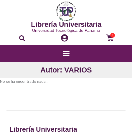
Ir
al
contenido
Librería Universitaria
Universidad Tecnológica de Panamá
Buscar
Carri
0
Menú
Autor: VARIOS
No se ha encontrado nada...
Librería Universitaria