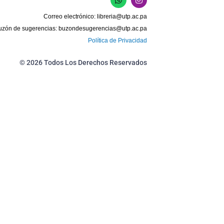
h
n
a
s
Correo electrónico:
libreria@utp.ac.pa
t
t
s
a
uzón de sugerencias:
buzondesugerencias@utp.ac.pa
a
g
Política de Privacidad
p
r
p
a
m
© 2026 Todos Los Derechos Reservados