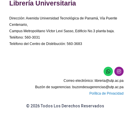
Librería Universitaria
Dirección: Avenida Universidad Tecnológica de Panamá, Vía Puente
Centenario,
Campus Metropolitano Víctor Levi Sasso, Edificio No.3 planta baja.
Teléfono: 560-3031
Teléfono del Centro de Distribución: 560-3683
W
I
h
n
a
s
Correo electrónico:
libreria@utp.ac.pa
t
t
s
a
Buzón de sugerencias:
buzondesugerencias@utp.ac.pa
a
g
Política de Privacidad
p
r
p
a
m
© 2026 Todos Los Derechos Reservados