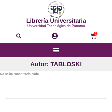
Ir
al
contenido
Librería Universitaria
Universidad Tecnológica de Panamá
Buscar
Carri
0
Menú
Autor: TABLOSKI
No se ha encontrado nada...