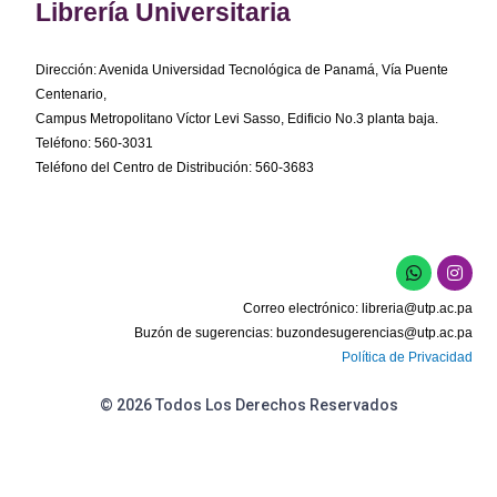
Librería Universitaria
Dirección: Avenida Universidad Tecnológica de Panamá, Vía Puente
Centenario,
Campus Metropolitano Víctor Levi Sasso, Edificio No.3 planta baja.
Teléfono: 560-3031
Teléfono del Centro de Distribución: 560-3683
W
I
h
n
a
s
Correo electrónico:
libreria@utp.ac.pa
t
t
s
a
Buzón de sugerencias:
buzondesugerencias@utp.ac.pa
a
g
Política de Privacidad
p
r
p
a
m
© 2026 Todos Los Derechos Reservados