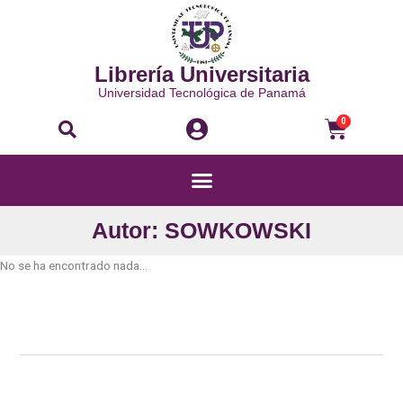
Ir
al
contenido
Librería Universitaria
Universidad Tecnológica de Panamá
Buscar
Carri
0
Menú
Autor: SOWKOWSKI
No se ha encontrado nada...