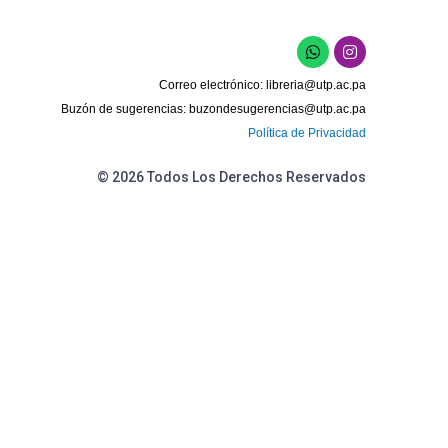
W
I
h
n
a
s
Correo electrónico:
libreria@utp.ac.pa
t
t
s
a
Buzón de sugerencias:
buzondesugerencias@utp.ac.pa
a
g
Política de Privacidad
p
r
p
a
m
© 2026 Todos Los Derechos Reservados