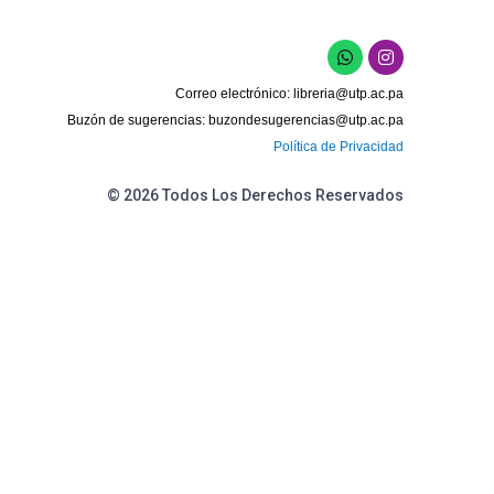
W
I
h
n
a
s
Correo electrónico:
libreria@utp.ac.pa
t
t
s
a
Buzón de sugerencias:
buzondesugerencias@utp.ac.pa
a
g
Política de Privacidad
p
r
p
a
m
© 2026 Todos Los Derechos Reservados