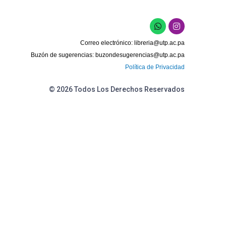
W
I
h
n
a
s
Correo electrónico:
libreria@utp.ac.pa
t
t
s
a
Buzón de sugerencias:
buzondesugerencias@utp.ac.pa
a
g
Política de Privacidad
p
r
p
a
m
© 2026 Todos Los Derechos Reservados