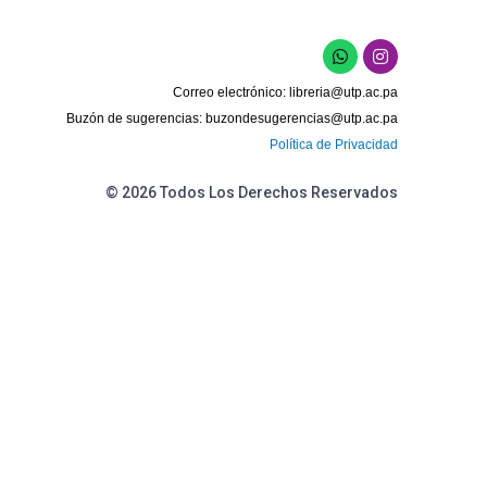
W
I
h
n
a
s
Correo electrónico:
libreria@utp.ac.pa
t
t
s
a
Buzón de sugerencias:
buzondesugerencias@utp.ac.pa
a
g
Política de Privacidad
p
r
p
a
m
© 2026 Todos Los Derechos Reservados