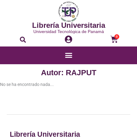
Ir
al
contenido
Librería Universitaria
Universidad Tecnológica de Panamá
Buscar
Carrito
0
Menú
Autor: RAJPUT
No se ha encontrado nada...
Librería Universitaria