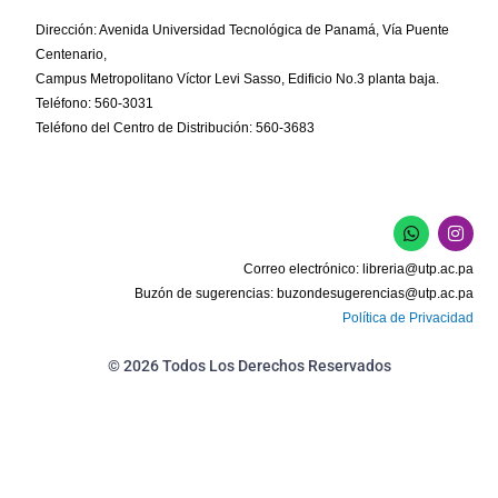
Dirección: Avenida Universidad Tecnológica de Panamá, Vía Puente
Centenario,
Campus Metropolitano Víctor Levi Sasso, Edificio No.3 planta baja.
Teléfono: 560-3031
Teléfono del Centro de Distribución: 560-3683
W
I
h
n
a
s
Correo electrónico:
libreria@utp.ac.pa
t
t
s
a
Buzón de sugerencias:
buzondesugerencias@utp.ac.pa
a
g
Política de Privacidad
p
r
p
a
m
© 2026 Todos Los Derechos Reservados