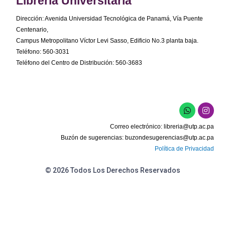
Librería Universitaria
Dirección: Avenida Universidad Tecnológica de Panamá, Vía Puente
Centenario,
Campus Metropolitano Víctor Levi Sasso, Edificio No.3 planta baja.
Teléfono: 560-3031
Teléfono del Centro de Distribución: 560-3683
W
I
h
n
a
s
Correo electrónico:
libreria@utp.ac.pa
t
t
s
a
Buzón de sugerencias:
buzondesugerencias@utp.ac.pa
a
g
Política de Privacidad
p
r
p
a
m
© 2026 Todos Los Derechos Reservados