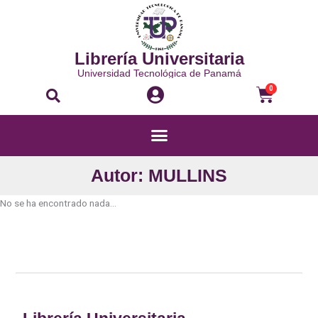
Ir
al
contenido
Librería Universitaria
Universidad Tecnológica de Panamá
Buscar
Carri
0
Menú
Autor: MULLINS
No se ha encontrado nada...