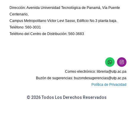
Dirección: Avenida Universidad Tecnológica de Panamá, Vía Puente
Centenario,
Campus Metropolitano Víctor Levi Sasso, Edificio No.3 planta baja.
Teléfono: 560-3031
Teléfono del Centro de Distribución: 560-3683
W
I
h
n
a
s
Correo electrónico:
libreria@utp.ac.pa
t
t
s
a
Buzón de sugerencias:
buzondesugerencias@utp.ac.pa
a
g
Política de Privacidad
p
r
p
a
m
© 2026 Todos Los Derechos Reservados