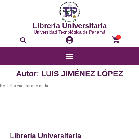
Ir
al
contenido
Librería Universitaria
Universidad Tecnológica de Panamá
Buscar
Carrito
0
Menú
Autor: LUIS JIMÉNEZ LÓPEZ
No se ha encontrado nada...
Librería Universitaria