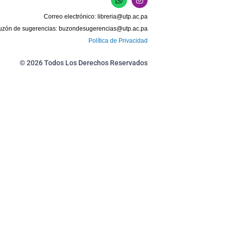
h
n
a
s
Correo electrónico:
libreria@utp.ac.pa
t
t
s
a
uzón de sugerencias:
buzondesugerencias@utp.ac.pa
a
g
Política de Privacidad
p
r
p
a
m
© 2026 Todos Los Derechos Reservados