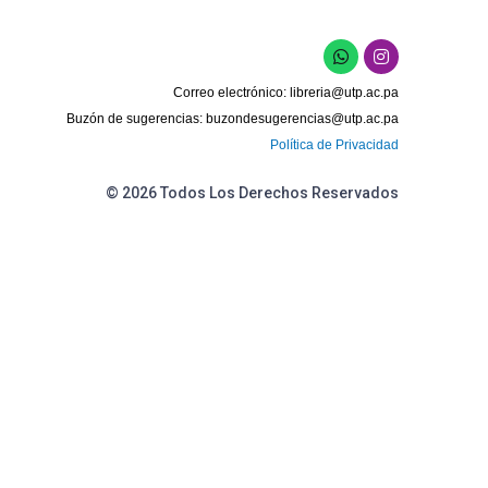
W
I
h
n
a
s
Correo electrónico:
libreria@utp.ac.pa
t
t
s
a
Buzón de sugerencias:
buzondesugerencias@utp.ac.pa
a
g
Política de Privacidad
p
r
p
a
m
© 2026 Todos Los Derechos Reservados