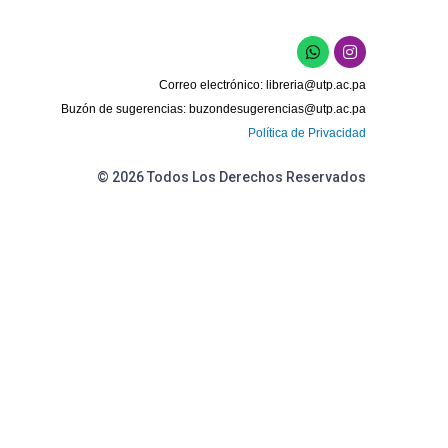
W
I
h
n
a
s
Correo electrónico:
libreria@utp.ac.pa
t
t
s
a
Buzón de sugerencias:
buzondesugerencias@utp.ac.pa
a
g
Política de Privacidad
p
r
p
a
m
© 2026 Todos Los Derechos Reservados