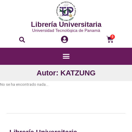
Ir
al
contenido
Librería Universitaria
Universidad Tecnológica de Panamá
Buscar
Carri
0
Menú
Autor: KATZUNG
No se ha encontrado nada...