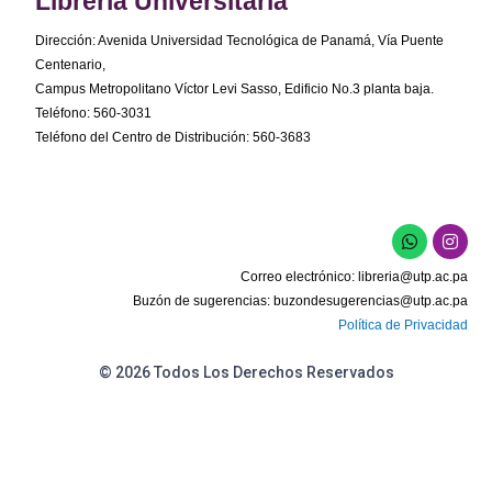
Librería Universitaria
Dirección: Avenida Universidad Tecnológica de Panamá, Vía Puente
Centenario,
Campus Metropolitano Víctor Levi Sasso, Edificio No.3 planta baja.
Teléfono: 560-3031
Teléfono del Centro de Distribución: 560-3683
W
I
h
n
a
s
Correo electrónico:
libreria@utp.ac.pa
t
t
s
a
Buzón de sugerencias:
buzondesugerencias@utp.ac.pa
a
g
Política de Privacidad
p
r
p
a
m
© 2026 Todos Los Derechos Reservados