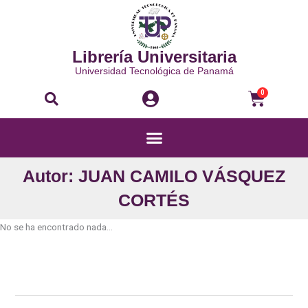
Ir
al
contenido
Librería Universitaria
Universidad Tecnológica de Panamá
Buscar
Carri
0
Menú
Autor: JUAN CAMILO VÁSQUEZ
CORTÉS
No se ha encontrado nada...