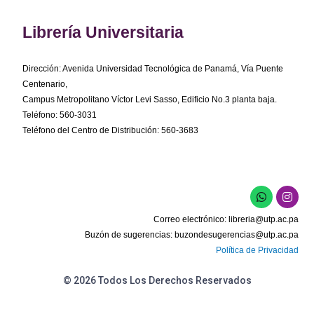
Librería Universitaria
Dirección: Avenida Universidad Tecnológica de Panamá, Vía Puente
Centenario,
Campus Metropolitano Víctor Levi Sasso, Edificio No.3 planta baja.
Teléfono: 560-3031
Teléfono del Centro de Distribución: 560-3683
W
I
h
n
a
s
Correo electrónico:
libreria@utp.ac.pa
t
t
s
a
Buzón de sugerencias:
buzondesugerencias@utp.ac.pa
a
g
Política de Privacidad
p
r
p
a
m
© 2026 Todos Los Derechos Reservados