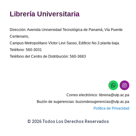
Librería Universitaria
Dirección: Avenida Universidad Tecnológica de Panamá, Vía Puente
Centenario,
Campus Metropolitano Víctor Levi Sasso, Edificio No.3 planta baja.
Teléfono: 560-3031
Teléfono del Centro de Distribución: 560-3683
W
I
h
n
a
s
Correo electrónico:
libreria@utp.ac.pa
t
t
s
a
Buzón de sugerencias:
buzondesugerencias@utp.ac.pa
a
g
Política de Privacidad
p
r
p
a
m
© 2026 Todos Los Derechos Reservados