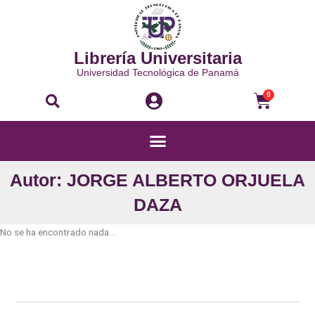
Ir
al
contenido
Librería Universitaria
Universidad Tecnológica de Panamá
Buscar
Carri
0
Menú
Autor: JORGE ALBERTO ORJUELA
DAZA
No se ha encontrado nada...