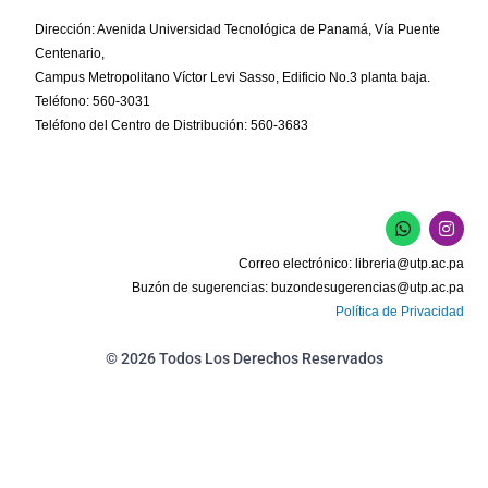
Dirección: Avenida Universidad Tecnológica de Panamá, Vía Puente
Centenario,
Campus Metropolitano Víctor Levi Sasso, Edificio No.3 planta baja.
Teléfono: 560-3031
Teléfono del Centro de Distribución: 560-3683
W
I
h
n
a
s
Correo electrónico:
libreria@utp.ac.pa
t
t
s
a
Buzón de sugerencias:
buzondesugerencias@utp.ac.pa
a
g
Política de Privacidad
p
r
p
a
m
© 2026 Todos Los Derechos Reservados