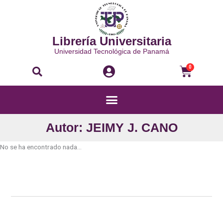
Ir
al
contenido
Librería Universitaria
Universidad Tecnológica de Panamá
Buscar
Carri
0
Menú
Autor: JEIMY J. CANO
No se ha encontrado nada...