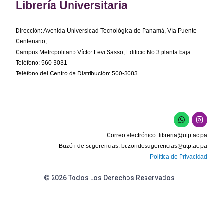
Librería Universitaria
Dirección: Avenida Universidad Tecnológica de Panamá, Vía Puente
Centenario,
Campus Metropolitano Víctor Levi Sasso, Edificio No.3 planta baja.
Teléfono: 560-3031
Teléfono del Centro de Distribución: 560-3683
W
I
h
n
a
s
Correo electrónico:
libreria@utp.ac.pa
t
t
s
a
Buzón de sugerencias:
buzondesugerencias@utp.ac.pa
a
g
Política de Privacidad
p
r
p
a
m
© 2026 Todos Los Derechos Reservados