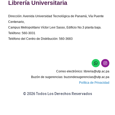
Librería Universitaria
Dirección: Avenida Universidad Tecnológica de Panamá, Vía Puente
Centenario,
Campus Metropolitano Víctor Levi Sasso, Edificio No.3 planta baja.
Teléfono: 560-3031
Teléfono del Centro de Distribución: 560-3683
W
I
h
n
a
s
Correo electrónico:
libreria@utp.ac.pa
t
t
s
a
Buzón de sugerencias:
buzondesugerencias@utp.ac.pa
a
g
Política de Privacidad
p
r
p
a
m
© 2026 Todos Los Derechos Reservados