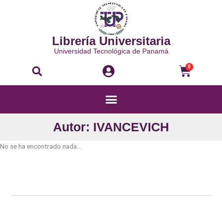
Ir
al
contenido
Librería Universitaria
Universidad Tecnológica de Panamá
Buscar
Carri
0
Menú
Autor: IVANCEVICH
No se ha encontrado nada...