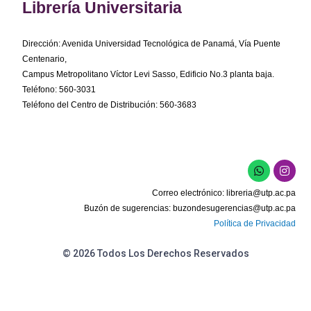
Librería Universitaria
Dirección: Avenida Universidad Tecnológica de Panamá, Vía Puente
Centenario,
Campus Metropolitano Víctor Levi Sasso, Edificio No.3 planta baja.
Teléfono: 560-3031
Teléfono del Centro de Distribución: 560-3683
W
I
h
n
a
s
Correo electrónico:
libreria@utp.ac.pa
t
t
s
a
Buzón de sugerencias:
buzondesugerencias@utp.ac.pa
a
g
Política de Privacidad
p
r
p
a
m
© 2026 Todos Los Derechos Reservados