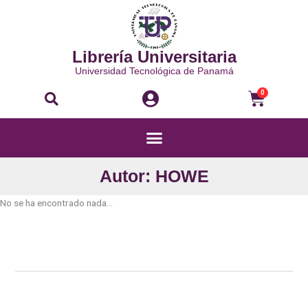
Ir
al
contenido
Librería Universitaria
Universidad Tecnológica de Panamá
Buscar
Carri
0
Menú
Autor: HOWE
No se ha encontrado nada...