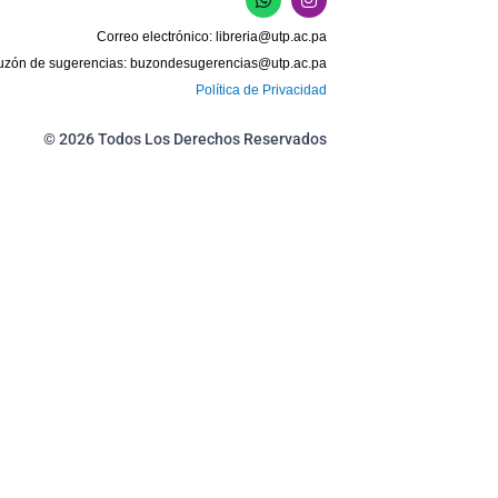
h
n
a
s
Correo electrónico:
libreria@utp.ac.pa
t
t
s
a
uzón de sugerencias:
buzondesugerencias@utp.ac.pa
a
g
Política de Privacidad
p
r
p
a
m
© 2026 Todos Los Derechos Reservados