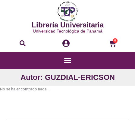
Ir
al
contenido
Librería Universitaria
Universidad Tecnológica de Panamá
Buscar
Carri
0
Menú
Autor: GUZDIAL-ERICSON
No se ha encontrado nada...