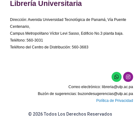
Librería Universitaria
Dirección: Avenida Universidad Tecnológica de Panamá, Vía Puente
Centenario,
Campus Metropolitano Víctor Levi Sasso, Edificio No.3 planta baja.
Teléfono: 560-3031
Teléfono del Centro de Distribución: 560-3683
W
I
h
n
a
s
Correo electrónico:
libreria@utp.ac.pa
t
t
s
a
Buzón de sugerencias:
buzondesugerencias@utp.ac.pa
a
g
Política de Privacidad
p
r
p
a
m
© 2026 Todos Los Derechos Reservados